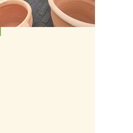
Jedes Stück unserer Terrakotta-Kollektion
ist ein Unikat, das die Essenz
italiensicher Handwerkskunst einfängt.
Unser sorgfältig ausgewählter Hersteller
setzt auf altehrwürdige
Techniken, die von Generation
zu Generation weitergegeben wurde,
um Terrakotta von höchster Qualität
zu schaffen. Ob für den
Innen- oder Außenbereich -
unsere Produkte zeichnen sich
durch ihre warme Farbe,
ihre natürliche Textur und
ihre außergewöhnliche Haltbarkeit aus.