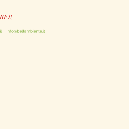
RER
l
info@bellambiente.it