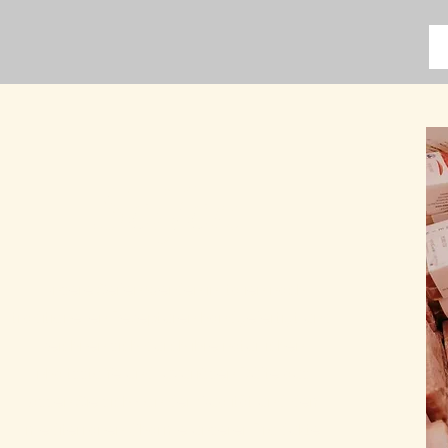
Seifen
Unsere Seifen werden in Italien nach
traditionellen Rezepturen handgefertigt und
zeichnen sich durch ihre natürlichen
Inhaltsstoffe und luxuriösen Düfte aus.
Lassen Sie sich von der Qualität und dem
mediterranen Charme unserer Produkte