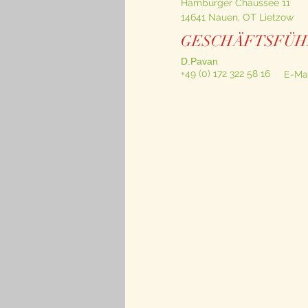
Hamburger Chaussee 11
14641 Nauen, OT Lietzow
GESCHÄFTSFÜH
D.Pavan
+49 (0) 172 322 58 16
E-Mai